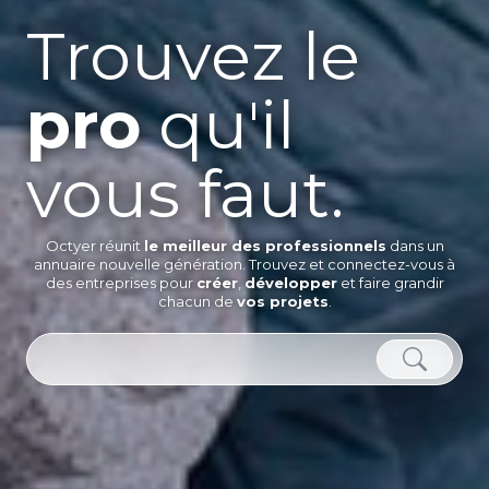
Trouvez le
pro
qu'il
vous faut.
Octyer réunit
le meilleur des professionnels
dans un
annuaire nouvelle génération. Trouvez et connectez-vous à
des entreprises pour
créer
,
développer
et faire grandir
chacun de
vos projets
.