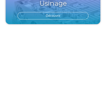
Usinage
Découvrir
Bâtiment, second œuvre
(entrepreneurs)
Découvrir
Nettoyage (services)
Découvrir