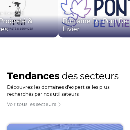
ervices)
Vins
preté &
Domaine Du Pont De
Livier
Tendances
des secteurs
Découvrez les domaines d'expertise les plus
recherchés par nos utilisateurs
Voir tous les secteurs